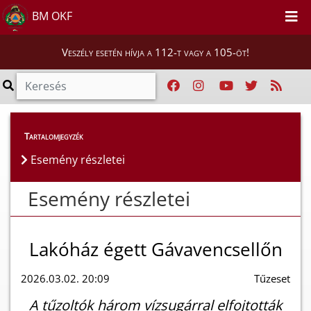
BM OKF
Veszély esetén hívja a 112-t vagy a 105-öt!
Esemény részletei
Tartalomjegyzék
Esemény részletei
Esemény részletei
Lakóház égett Gávavencsellőn
2026.03.02. 20:09
Tűzeset
A tűzoltók három vízsugárral elfojtották