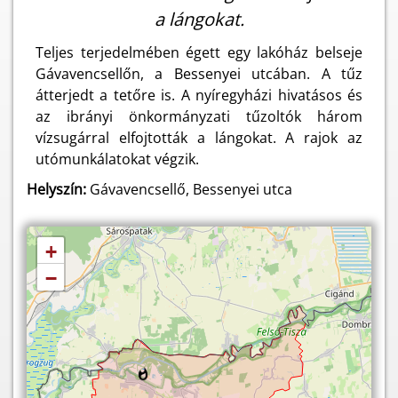
a lángokat.
Teljes terjedelmében égett egy lakóház belseje
Gávavencsellőn, a Bessenyei utcában. A tűz
átterjedt a tetőre is. A nyíregyházi hivatásos és
az ibrányi önkormányzati tűzoltók három
vízsugárral elfojtották a lángokat. A rajok az
utómunkálatokat végzik.
Helyszín:
Gávavencsellő, Bessenyei utca
+
−