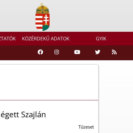
ZTATÓK
KÖZÉRDEKŰ ADATOK
GYIK
égett Szajlán
Tűzeset