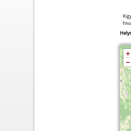
Kig
hiv
Helys
+
−