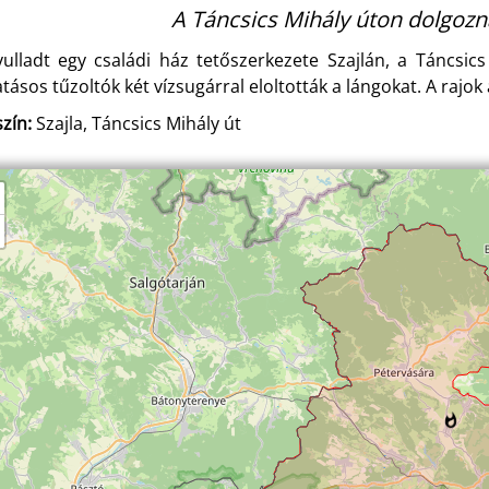
A Táncsics Mihály úton dolgozna
yulladt egy családi ház tetőszerkezete Szajlán, a Táncsic
atásos tűzoltók két vízsugárral eloltották a lángokat. A raj
zín:
Szajla, Táncsics Mihály út