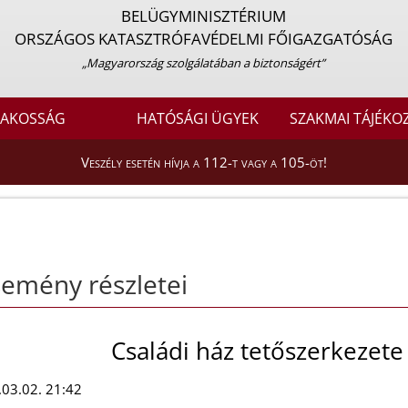
BELÜGYMINISZTÉRIUM
ORSZÁGOS KATASZTRÓFAVÉDELMI FŐIGAZGATÓSÁG
„Magyarország szolgálatában a biztonságért”
LAKOSSÁG
HATÓSÁGI ÜGYEK
SZAKMAI TÁJÉKO
Veszély esetén hívja a 112-t vagy a 105-öt!
emény részletei
Családi ház tetőszerkezete 
03.02. 21:42