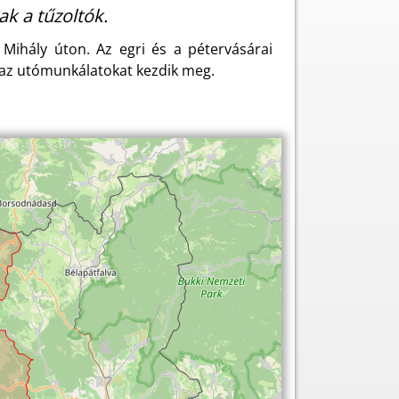
k a tűzoltók.
s Mihály úton. Az egri és a pétervásárai
ok az utómunkálatokat kezdik meg.