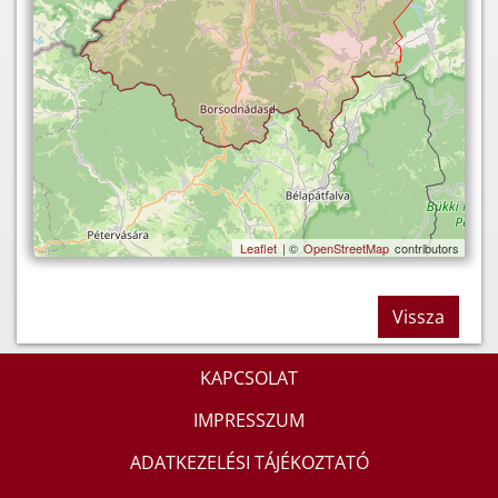
Leaflet
| ©
OpenStreetMap
contributors
Vissza
KAPCSOLAT
IMPRESSZUM
ADATKEZELÉSI TÁJÉKOZTATÓ