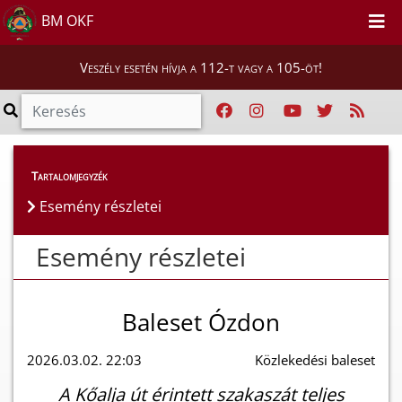
BM OKF
Veszély esetén hívja a 112-t vagy a 105-öt!
Esemény részletei
Tartalomjegyzék
Esemény részletei
Esemény részletei
Baleset Ózdon
2026.03.02. 22:03
Közlekedési baleset
A Kőalja út érintett szakaszát teljes