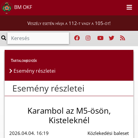
BM OKF
Veszély esetén hívja a 112-t vagy a 105-öt!
Esemény részletei
Tartalomjegyzék
Esemény részletei
Esemény részletei
Karambol az M5-ösön,
Kisteleknél
2026.04.04. 16:19
Közlekedési baleset