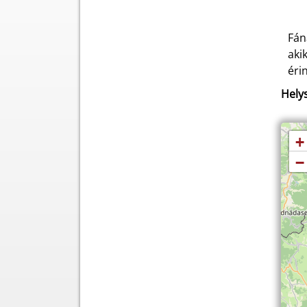
Fán
aki
éri
Helys
+
−