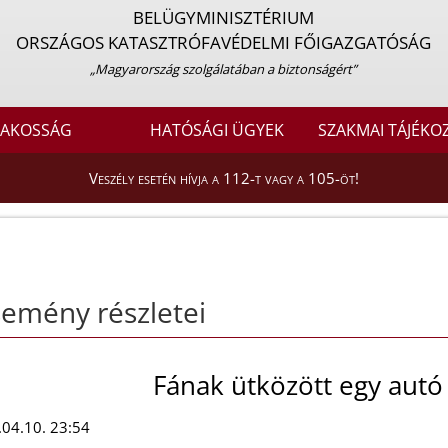
BELÜGYMINISZTÉRIUM
ORSZÁGOS KATASZTRÓFAVÉDELMI FŐIGAZGATÓSÁG
„Magyarország szolgálatában a biztonságért”
LAKOSSÁG
HATÓSÁGI ÜGYEK
SZAKMAI TÁJÉKO
Veszély esetén hívja a 112-t vagy a 105-öt!
emény részletei
Fának ütközött egy autó
04.10. 23:54