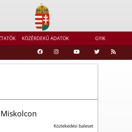
ZTATÓK
KÖZÉRDEKŰ ADATOK
GYIK
 Miskolcon
Közlekedési baleset