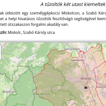
A tűzoltók két utast kiemeltek
ak ütközött egy személygépkocsi Miskolcon, a Szabó Káro
ket a helyi hivatásos tűzoltók feszítővágó segítségével kiem
ntett útszakaszon forgalmi akadály van.
zín:
Miskolc, Szabó Károly utca