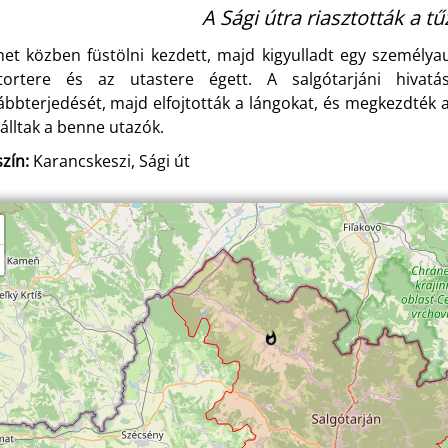
A Sági útra riasztották a tű
et közben füstölni kezdett, majd kigyulladt egy személya
ortere és az utastere égett. A salgótarjáni hivat
ábbterjedését, majd elfojtották a lángokat, és megkezdték
zálltak a benne utazók.
zín:
Karancskeszi, Sági út