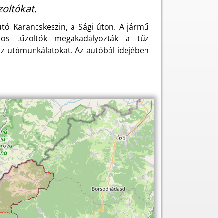
zoltókat.
utó Karancskeszin, a Sági úton. A jármű
ásos tűzoltók megakadályozták a tűz
 az utómunkálatokat. Az autóból idejében