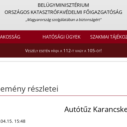
BELÜGYMINISZTÉRIUM
ORSZÁGOS KATASZTRÓFAVÉDELMI FŐIGAZGATÓSÁG
„Magyarország szolgálatában a biztonságért”
LAKOSSÁG
HATÓSÁGI ÜGYEK
SZAKMAI TÁJÉKO
Veszély esetén hívja a 112-t vagy a 105-öt!
emény részletei
Autótűz Karancske
04.15. 15:48