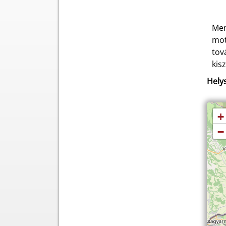
Men
mot
tov
kis
Helys
+
−