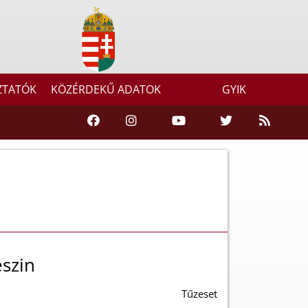
ZTATÓK
KÖZÉRDEKŰ ADATOK
GYIK
szin
Tűzeset