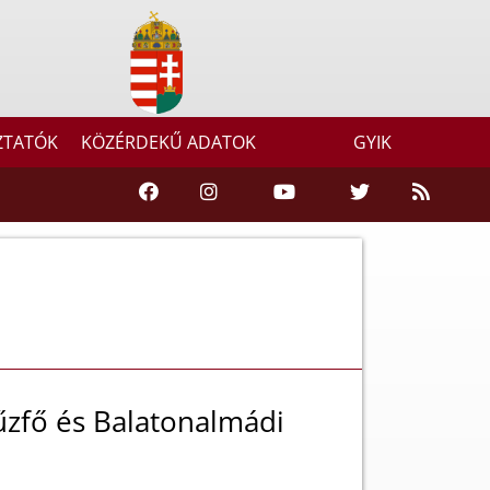
ZTATÓK
KÖZÉRDEKŰ ADATOK
GYIK
fűzfő és Balatonalmádi