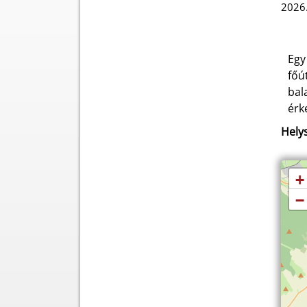
2026.
Egy
főú
bal
érk
Helys
+
−