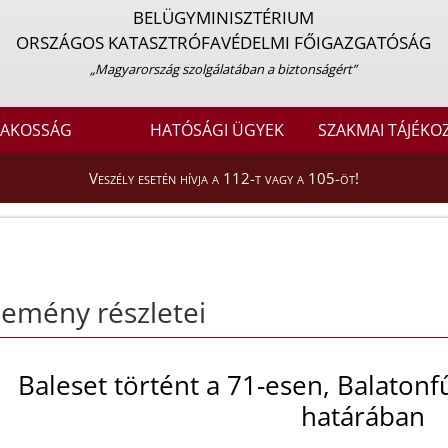
BELÜGYMINISZTÉRIUM
ORSZÁGOS KATASZTRÓFAVÉDELMI FŐIGAZGATÓSÁG
„Magyarország szolgálatában a biztonságért”
LAKOSSÁG
HATÓSÁGI ÜGYEK
SZAKMAI TÁJÉKO
Veszély esetén hívja a 112-t vagy a 105-öt!
emény részletei
Baleset történt a 71-esen, Balaton
határában