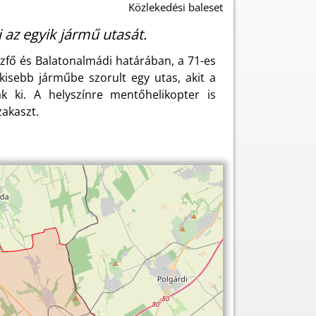
Közlekedési baleset
i az egyik jármű utasát.
zfő és Balatonalmádi határában, a 71-es
kisebb járműbe szorult egy utas, akit a
ak ki. A helyszínre mentőhelikopter is
zakaszt.