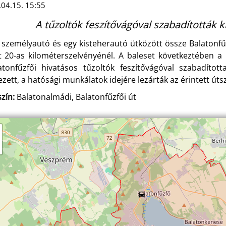
04.15. 15:55
A tűzoltók feszítővágóval szabadították k
 személyautó és egy kisteherautó ütközött össze Balatonfű
t 20-as kilométerszelvényénél. A baleset következtében a 
atonfűzfői hivatásos tűzoltók feszítővágóval szabadított
ezett, a hatósági munkálatok idejére lezárták az érintett úts
zín:
Balatonalmádi, Balatonfűzfői út