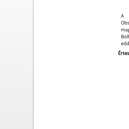
A 
Obs
mag
Bol
edd
Értes