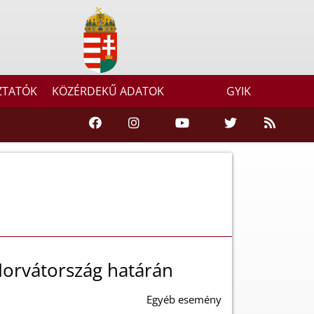
ZTATÓK
KÖZÉRDEKŰ ADATOK
GYIK
Horvátország határán
Egyéb esemény