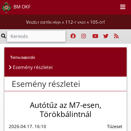
BM OKF
Veszély esetén hívja a 112-t vagy a 105-öt!
Esemény részletei
Tartalomjegyzék
Esemény részletei
Esemény részletei
Autótűz az M7-esen,
Törökbálintnál
2026.04.17. 16:10
Tűzeset