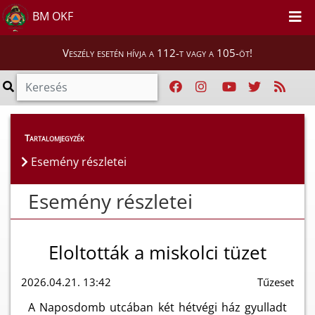
BM OKF
Veszély esetén hívja a 112-t vagy a 105-öt!
Esemény részletei
Tartalomjegyzék
Esemény részletei
Esemény részletei
Eloltották a miskolci tüzet
2026.04.21. 13:42
Tűzeset
A Naposdomb utcában két hétvégi ház gyulladt