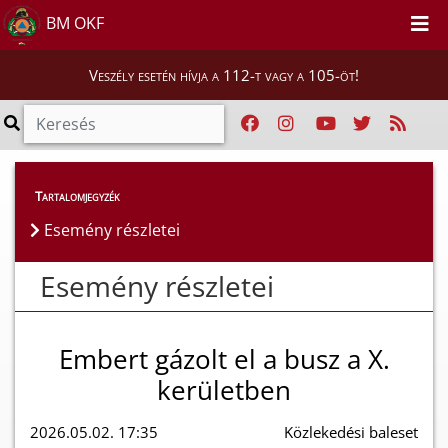
BM OKF
Veszély esetén hívja a 112-t vagy a 105-öt!
Esemény részletei
Tartalomjegyzék
Esemény részletei
Esemény részletei
Embert gázolt el a busz a X.
kerületben
2026.05.02. 17:35
Közlekedési baleset