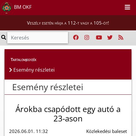
BM OKF
Veszély esetén hívja a 112-t vagy a 105-öt!
Esemény részletei
Tartalomjegyzék
Esemény részletei
Esemény részletei
Árokba csapódott egy autó a
23-ason
2026.06.01. 11:32
Közlekedési baleset