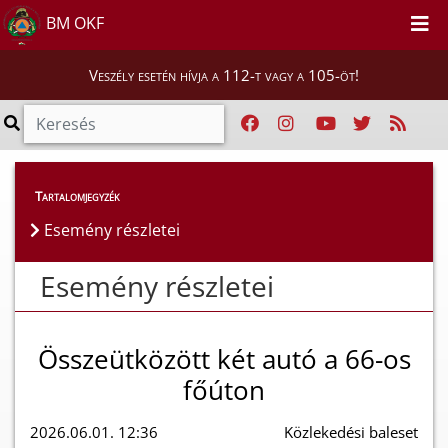
BM OKF
Veszély esetén hívja a 112-t vagy a 105-öt!
Esemény részletei
Tartalomjegyzék
Esemény részletei
Esemény részletei
Összeütközött két autó a 66-os
főúton
2026.06.01. 12:36
Közlekedési baleset