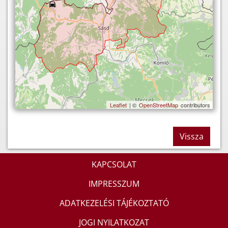
Leaflet
| ©
OpenStreetMap
contributors
Vissza
KAPCSOLAT
IMPRESSZUM
ADATKEZELÉSI TÁJÉKOZTATÓ
JOGI NYILATKOZAT