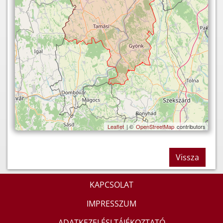
Leaflet
| ©
OpenStreetMap
contributors
Vissza
KAPCSOLAT
IMPRESSZUM
ADATKEZELÉSI TÁJÉKOZTATÓ