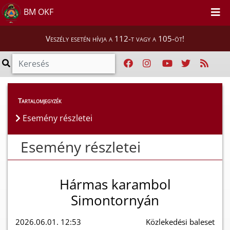
BM OKF
Veszély esetén hívja a 112-t vagy a 105-öt!
Esemény részletei
Tartalomjegyzék
Esemény részletei
Esemény részletei
Hármas karambol
Simontornyán
2026.06.01. 12:53
Közlekedési baleset