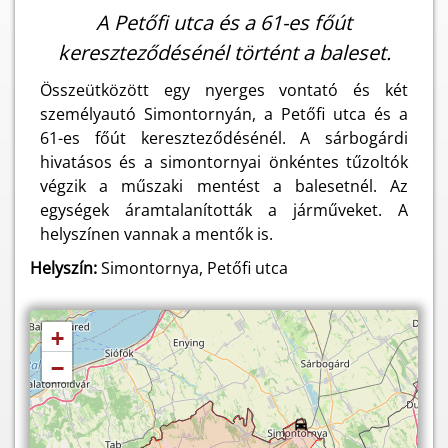
A Petőfi utca és a 61-es főút
kereszteződésénél történt a baleset.
Összeütközött egy nyerges vontató és két
személyautó Simontornyán, a Petőfi utca és a
61-es főút kereszteződésénél. A sárbogárdi
hivatásos és a simontornyai önkéntes tűzoltók
végzik a műszaki mentést a balesetnél. Az
egységek áramtalanították a járműveket. A
helyszínen vannak a mentők is.
Helyszín:
Simontornya, Petőfi utca
+
−