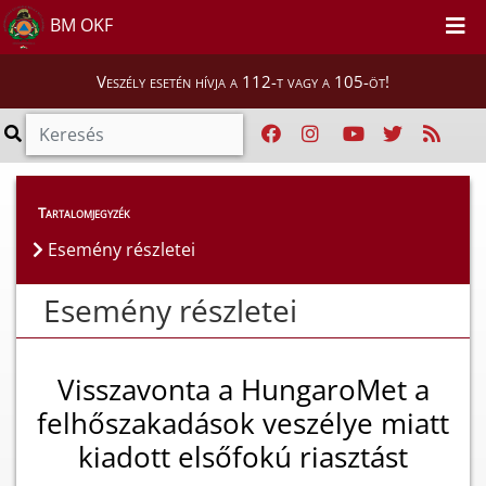
BM OKF
Veszély esetén hívja a 112-t vagy a 105-öt!
Esemény részletei
Tartalomjegyzék
Esemény részletei
Esemény részletei
Visszavonta a HungaroMet a
felhőszakadások veszélye miatt
kiadott elsőfokú riasztást