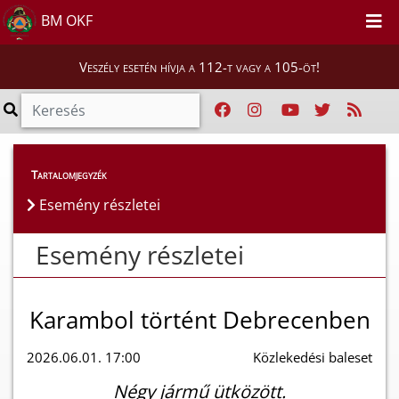
BM OKF
Veszély esetén hívja a 112-t vagy a 105-öt!
Esemény részletei
Tartalomjegyzék
Esemény részletei
Esemény részletei
Karambol történt Debrecenben
2026.06.01. 17:00
Közlekedési baleset
Négy jármű ütközött.