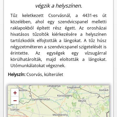
végzik a helyszínen.
Tűz keletkezett Csorvásnál, a 4431-es út
közelében, ahol egy szendvicspanel melletti
raklapokból épített rész égett. Az orosházai
hivatásos tűzoltók kiérkezésére a helyszínen
tartózkodók elfojtották a lángokat. A tűz húsz
négyzetméteren a szendvicspanel szigetelését is
érintette. Az egységek egy vízsugárral
körülhatárolták, majd eloltották a lángokat.
Utómunkálatokat végeznek.
Helyszín:
Csorvás, külterület
+
−