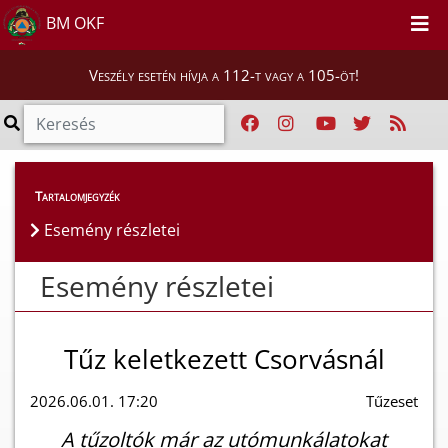
BM OKF
Veszély esetén hívja a 112-t vagy a 105-öt!
Esemény részletei
Tartalomjegyzék
Esemény részletei
Esemény részletei
Tűz keletkezett Csorvásnál
2026.06.01. 17:20
Tűzeset
A tűzoltók már az utómunkálatokat