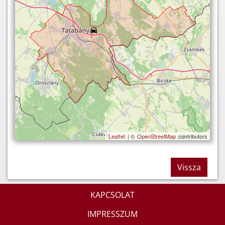
Leaflet
| ©
OpenStreetMap
contributors
Vissza
KAPCSOLAT
IMPRESSZUM