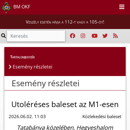
BM OKF
Veszély esetén hívja a 112-t vagy a 105-öt!
Esemény részletei
Tartalomjegyzék
Esemény részletei
Esemény részletei
Utoléréses baleset az M1-esen
2026.06.02. 11:03
Közlekedési baleset
Tatabánya közelében, Hegyeshalom