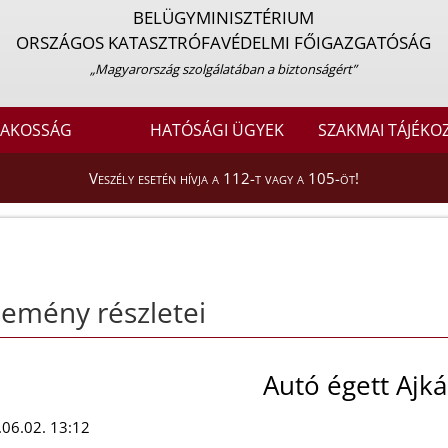
BELÜGYMINISZTÉRIUM
ORSZÁGOS KATASZTRÓFAVÉDELMI FŐIGAZGATÓSÁG
„Magyarország szolgálatában a biztonságért”
LAKOSSÁG
HATÓSÁGI ÜGYEK
SZAKMAI TÁJÉKO
Veszély esetén hívja a 112-t vagy a 105-öt!
emény részletei
Autó égett Ajk
06.02. 13:12