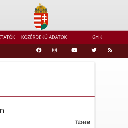
ZTATÓK
KÖZÉRDEKŰ ADATOK
GYIK
án
Tűzeset