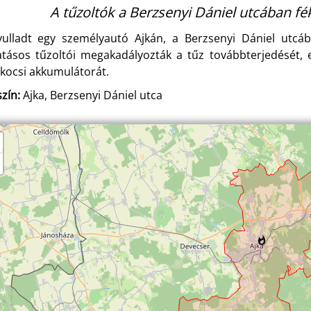
A tűzoltók a Berzsenyi Dániel utcában fé
yulladt egy személyautó Ajkán, a Berzsenyi Dániel utcá
atásos tűzoltói megakadályozták a tűz továbbterjedését, el
kocsi akkumulátorát.
zín:
Ajka, Berzsenyi Dániel utca