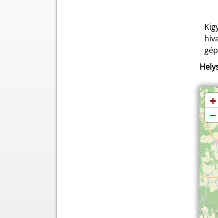
Kig
hiv
gép
Helys
+
−