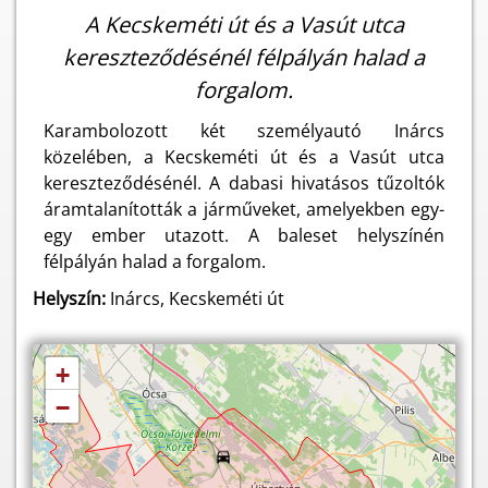
A Kecskeméti út és a Vasút utca
kereszteződésénél félpályán halad a
forgalom.
Karambolozott két személyautó Inárcs
közelében, a Kecskeméti út és a Vasút utca
kereszteződésénél. A dabasi hivatásos tűzoltók
áramtalanították a járműveket, amelyekben egy-
egy ember utazott. A baleset helyszínén
félpályán halad a forgalom.
Helyszín:
Inárcs, Kecskeméti út
+
−