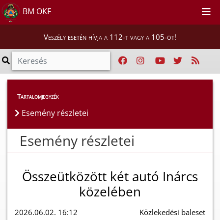
BM OKF
Veszély esetén hívja a 112-t vagy a 105-öt!
Esemény részletei
Tartalomjegyzék
Esemény részletei
Esemény részletei
Összeütközött két autó Inárcs
közelében
2026.06.02. 16:12
Közlekedési baleset