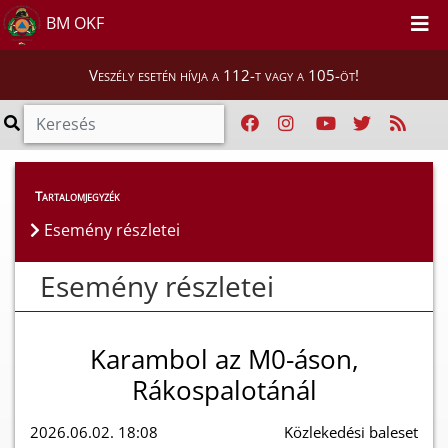
BM OKF
Veszély esetén hívja a 112-t vagy a 105-öt!
Esemény részletei
Tartalomjegyzék
Esemény részletei
Esemény részletei
Karambol az M0-áson,
Rákospalotánál
2026.06.02. 18:08
Közlekedési baleset