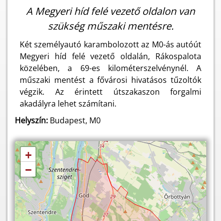
A Megyeri híd felé vezető oldalon van
szükség műszaki mentésre.
Két személyautó karambolozott az M0-ás autóút
Megyeri híd felé vezető oldalán, Rákospalota
közelében, a 69-es kilométerszelvénynél. A
műszaki mentést a fővárosi hivatásos tűzoltók
végzik. Az érintett útszakaszon forgalmi
akadályra lehet számítani.
Helyszín:
Budapest, M0
+
−