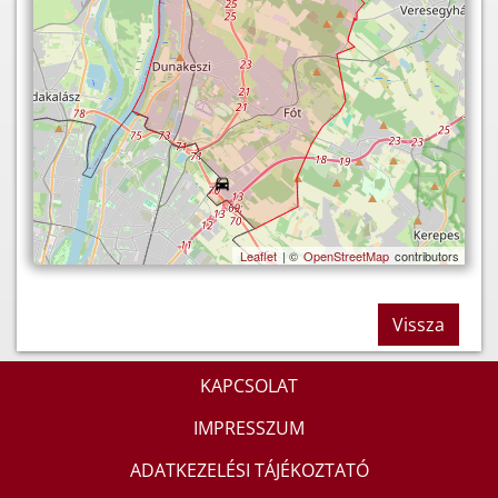
Leaflet
| ©
OpenStreetMap
contributors
Vissza
KAPCSOLAT
IMPRESSZUM
ADATKEZELÉSI TÁJÉKOZTATÓ