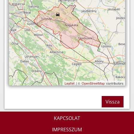
Leaflet
| ©
OpenStreetMap
contributors
Vissza
KAPCSOLAT
IMPRESSZUM