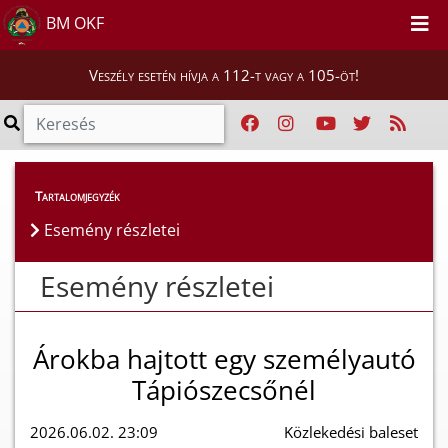
BM OKF
Veszély esetén hívja a 112-t vagy a 105-öt!
Esemény részletei
Tartalomjegyzék
Esemény részletei
Esemény részletei
Árokba hajtott egy személyautó
Tápiószecsőnél
2026.06.02. 23:09
Közlekedési baleset