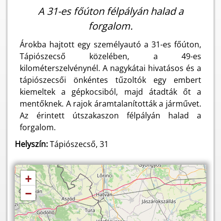
A 31-es főúton félpályán halad a
forgalom.
Árokba hajtott egy személyautó a 31-es főúton,
Tápiószecső közelében, a 49-es
kilométerszelvénynél. A nagykátai hivatásos és a
tápiószecsői önkéntes tűzoltók egy embert
kiemeltek a gépkocsiból, majd átadták őt a
mentőknek. A rajok áramtalanították a járművet.
Az érintett útszakaszon félpályán halad a
forgalom.
Helyszín:
Tápiószecső, 31
+
−