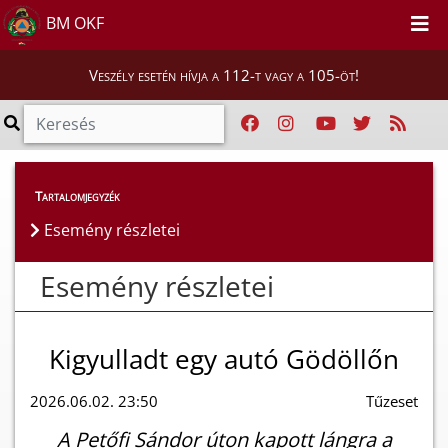
BM OKF
Veszély esetén hívja a 112-t vagy a 105-öt!
Esemény részletei
Tartalomjegyzék
Esemény részletei
Esemény részletei
Kigyulladt egy autó Gödöllőn
2026.06.02. 23:50
Tűzeset
A Petőfi Sándor úton kapott lángra a