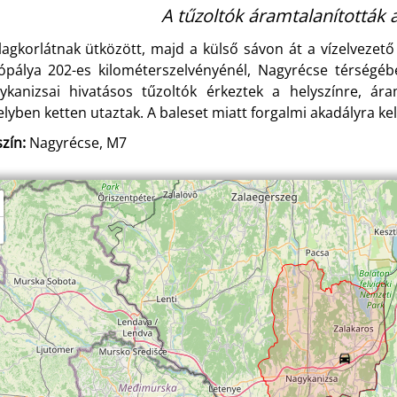
A tűzoltók áramtalanították 
lagkorlátnak ütközött, majd a külső sávon át a vízelvezet
ópálya 202-es kilométerszelvényénél, Nagyrécse térségéb
ykanizsai hivatásos tűzoltók érkeztek a helyszínre, ára
lyben ketten utaztak. A baleset miatt forgalmi akadályra kel
zín:
Nagyrécse, M7