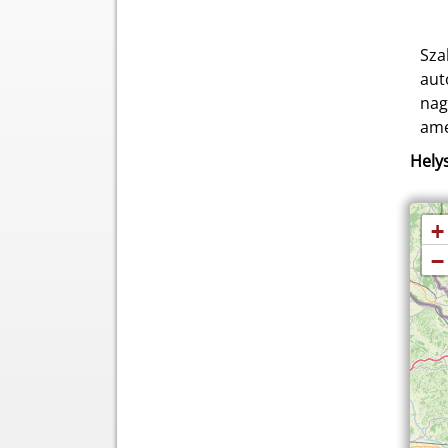
Sza
aut
nag
ame
Helys
+
−