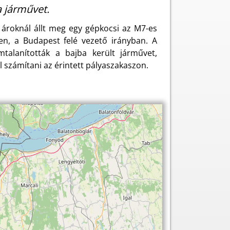
a járművet.
ő ároknál állt meg egy gépkocsi az M7-es
en, a Budapest felé vezető irányban. A
mtalanították a bajba került járművet,
l számítani az érintett pályaszakaszon.