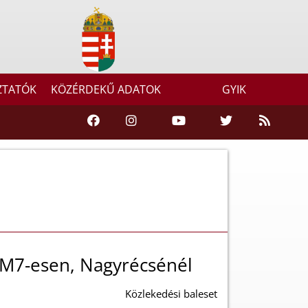
ZTATÓK
KÖZÉRDEKŰ ADATOK
GYIK
z M7-esen, Nagyrécsénél
Közlekedési baleset