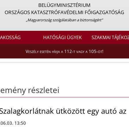
BELÜGYMINISZTÉRIUM
ORSZÁGOS KATASZTRÓFAVÉDELMI FŐIGAZGATÓSÁG
„Magyarország szolgálatában a biztonságért”
LAKOSSÁG
HATÓSÁGI ÜGYEK
SZAKMAI TÁJÉKO
Veszély esetén hívja a 112-t vagy a 105-öt!
emény részletei
Szalagkorlátnak ütközött egy autó a
06.03. 13:50