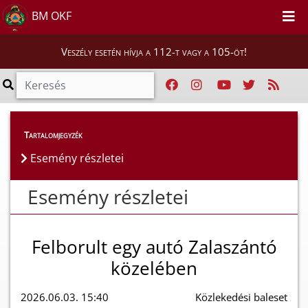
BM OKF
Veszély esetén hívja a 112-t vagy a 105-öt!
Esemény részletei
Tartalomjegyzék
Esemény részletei
Esemény részletei
Felborult egy autó Zalaszántó
közelében
2026.06.03. 15:40
Közlekedési baleset