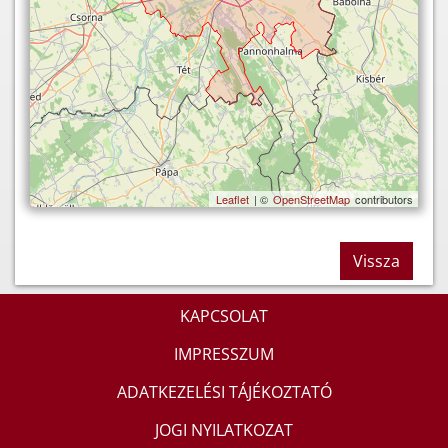
Leaflet
| ©
OpenStreetMap
contributors
Vissza
KAPCSOLAT
IMPRESSZUM
ADATKEZELÉSI TÁJÉKOZTATÓ
JOGI NYILATKOZAT