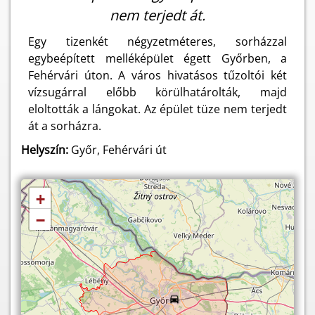
nem terjedt át.
Egy tizenkét négyzetméteres, sorházzal
egybeépített melléképület égett Győrben, a
Fehérvári úton. A város hivatásos tűzoltói két
vízsugárral előbb körülhatárolták, majd
eloltották a lángokat. Az épület tüze nem terjedt
át a sorházra.
Helyszín:
Győr, Fehérvári út
+
−