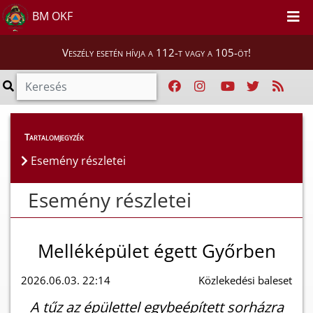
BM OKF
Veszély esetén hívja a 112-t vagy a 105-öt!
Esemény részletei
Tartalomjegyzék
Esemény részletei
Esemény részletei
Melléképület égett Győrben
2026.06.03. 22:14
Közlekedési baleset
A tűz az épülettel egybeépített sorházra