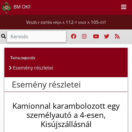
BM OKF
Veszély esetén hívja a 112-t vagy a 105-öt!
Esemény részletei
Tartalomjegyzék
Esemény részletei
Esemény részletei
Kamionnal karambolozott egy
személyautó a 4-esen,
Kisújszállásnál