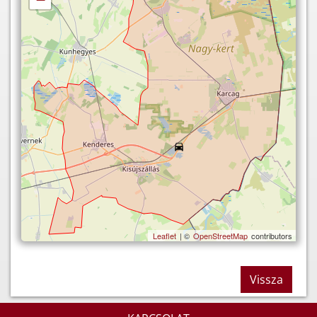
Leaflet
| ©
OpenStreetMap
contributors
Vissza