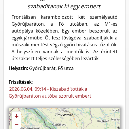
szabadítanak ki egy embert.
Frontálisan karambolozott két személyautó
Győrújbaráton, a Fő utcában, az M1-es
autópálya közelében. Egy ember beszorult az
egyik járműbe. Őt feszítővágóval szabadítják ki a
műszaki mentést végző győri hivatásos tűzoltók.
A helyszínen vannak a mentők is. Az érintett
útszakaszt teljes szélességében lezárták.
Helyszín:
Győrújbarát, Fő utca
Frissítések:
2026.06.04. 09:14 - Kiszabadították a
Győrújbaráton autóba szorult embert
+
−