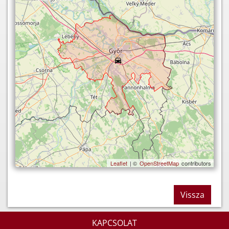
Leaflet
| ©
OpenStreetMap
contributors
Vissza
KAPCSOLAT