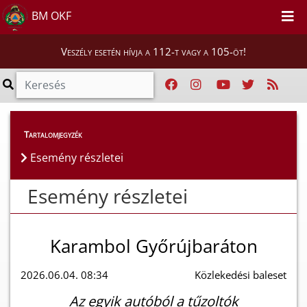
BM OKF
Veszély esetén hívja a 112-t vagy a 105-öt!
Esemény részletei
Tartalomjegyzék
Esemény részletei
Esemény részletei
Karambol Győrújbaráton
2026.06.04. 08:34
Közlekedési baleset
Az egyik autóból a tűzoltók