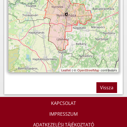
Leaflet
| ©
OpenStreetMap
contributors
Vissza
KAPCSOLAT
IMPRESSZUM
ADATKEZELÉSI TÁJÉKOZTATÓ