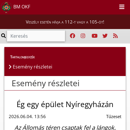
BM OKF
Veszély esetén hívja a 112-t vagy a 105-öt!
Esemény részletei
Tartalomjegyzék
Esemény részletei
Esemény részletei
Ég egy épület Nyíregyházán
2026.06.04. 13:56
Tűzeset
Az Állomás téren csaptak fel a lángok,