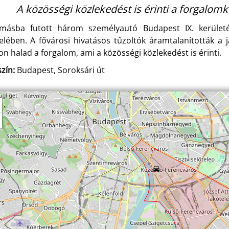
A közösségi közlekedést is érinti a forgalomk
másba futott három személyautó Budapest IX. kerületé
elében. A fővárosi hivatásos tűzoltók áramtalanították a 
on halad a forgalom, ami a közösségi közlekedést is érinti.
zín:
Budapest, Soroksári út