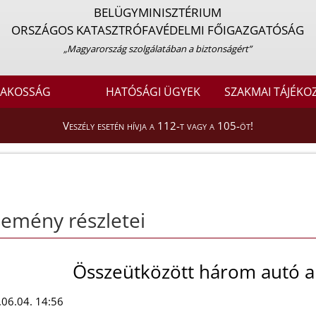
BELÜGYMINISZTÉRIUM
ORSZÁGOS KATASZTRÓFAVÉDELMI FŐIGAZGATÓSÁG
„Magyarország szolgálatában a biztonságért”
LAKOSSÁG
HATÓSÁGI ÜGYEK
SZAKMAI TÁJÉKO
Veszély esetén hívja a 112-t vagy a 105-öt!
emény részletei
Összeütközött három autó a 
06.04. 14:56