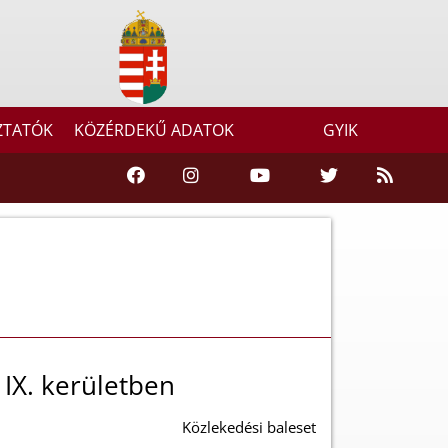
ZTATÓK
KÖZÉRDEKŰ ADATOK
GYIK
IX. kerületben
Közlekedési baleset