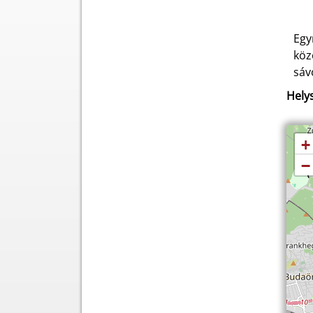
Egy
köz
sáv
Helys
+
−