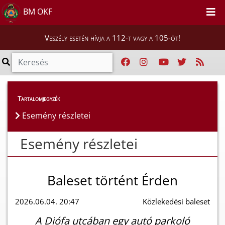
BM OKF
Veszély esetén hívja a 112-t vagy a 105-öt!
Esemény részletei
Tartalomjegyzék
Esemény részletei
Esemény részletei
Baleset történt Érden
2026.06.04. 20:47
Közlekedési baleset
A Diófa utcában egy autó parkoló