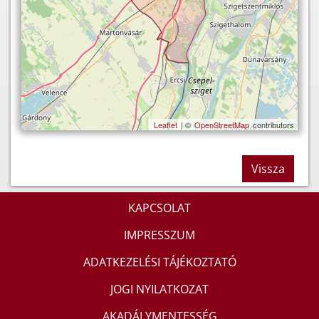
Leaflet
| ©
OpenStreetMap
contributors
Vissza
KAPCSOLAT
IMPRESSZUM
ADATKEZELÉSI TÁJÉKOZTATÓ
JOGI NYILATKOZAT
AKADÁLYMENTESSÉG