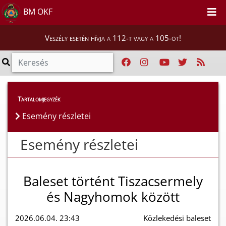
BM OKF
Veszély esetén hívja a 112-t vagy a 105-öt!
Esemény részletei
Tartalomjegyzék
Esemény részletei
Esemény részletei
Baleset történt Tiszacsermely
és Nagyhomok között
2026.06.04. 23:43
Közlekedési baleset