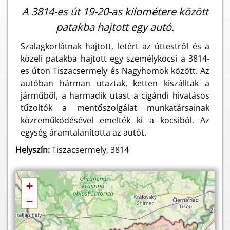
A 3814-es út 19-20-as kilométere között
patakba hajtott egy autó.
Szalagkorlátnak hajtott, letért az úttestről és a
közeli patakba hajtott egy személykocsi a 3814-
es úton Tiszacsermely és Nagyhomok között. Az
autóban hárman utaztak, ketten kiszálltak a
járműből, a harmadik utast a cigándi hivatásos
tűzoltók a mentőszolgálat munkatársainak
közreműködésével emelték ki a kocsiból. Az
egység áramtalanította az autót.
Helyszín:
Tiszacsermely, 3814
+
−