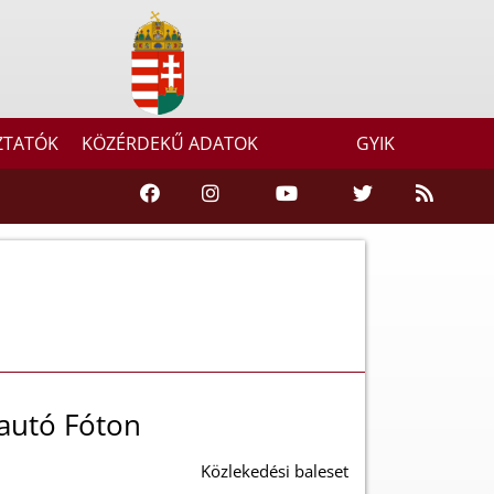
ZTATÓK
KÖZÉRDEKŰ ADATOK
GYIK
 autó Fóton
Közlekedési baleset