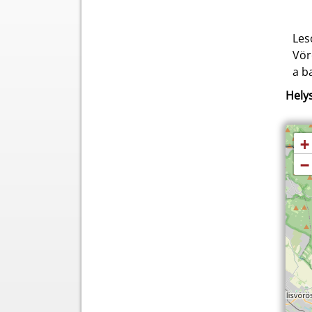
Les
Vör
a b
Helys
+
−