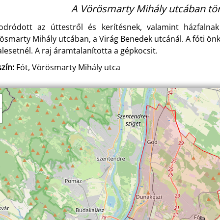
A Vörösmarty Mihály utcában tört
odródott az úttestről és kerítésnek, valamint házfaln
ösmarty Mihály utcában, a Virág Benedek utcánál. A fóti ön
alesetnél. A raj áramtalanította a gépkocsit.
zín:
Fót, Vörösmarty Mihály utca