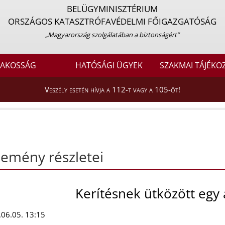
BELÜGYMINISZTÉRIUM
ORSZÁGOS KATASZTRÓFAVÉDELMI FŐIGAZGATÓSÁG
„Magyarország szolgálatában a biztonságért”
LAKOSSÁG
HATÓSÁGI ÜGYEK
SZAKMAI TÁJÉKO
Veszély esetén hívja a 112-t vagy a 105-öt!
emény részletei
Kerítésnek ütközött egy
06.05. 13:15