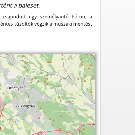
ént a baleset.
ak csapódott egy személyautó Fóton, a
kéntes tűzoltók végzik a műszaki mentést