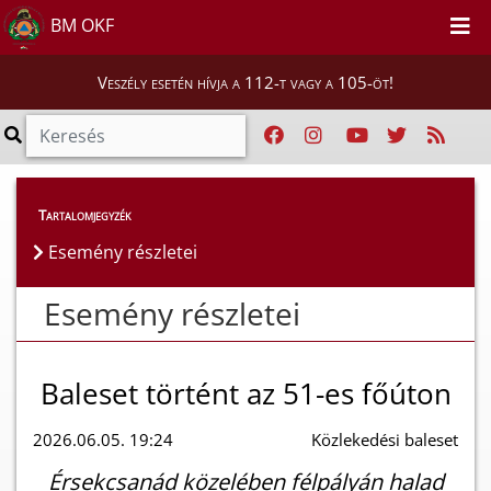
BM OKF
Veszély esetén hívja a 112-t vagy a 105-öt!
Esemény részletei
Tartalomjegyzék
Esemény részletei
Esemény részletei
Baleset történt az 51-es főúton
2026.06.05. 19:24
Közlekedési baleset
Érsekcsanád közelében félpályán halad