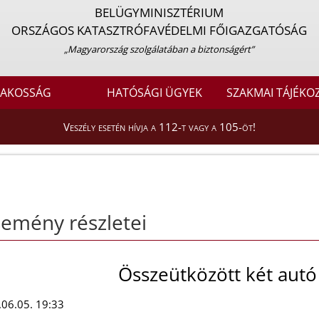
BELÜGYMINISZTÉRIUM
ORSZÁGOS KATASZTRÓFAVÉDELMI FŐIGAZGATÓSÁG
„Magyarország szolgálatában a biztonságért”
LAKOSSÁG
HATÓSÁGI ÜGYEK
SZAKMAI TÁJÉKO
Veszély esetén hívja a 112-t vagy a 105-öt!
emény részletei
Összeütközött két autó
06.05. 19:33