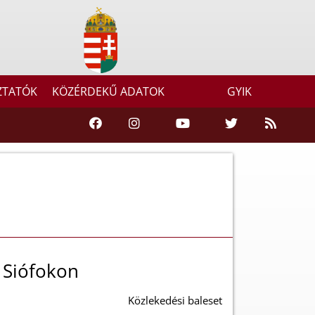
ZTATÓK
KÖZÉRDEKŰ ADATOK
GYIK
 Siófokon
Közlekedési baleset