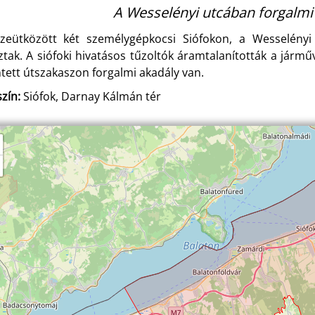
A Wesselényi utcában forgalmi
zeütközött két személygépkocsi Siófokon, a Wesselény
ztak. A siófoki hivatásos tűzoltók áramtalanították a jármű
ntett útszakaszon forgalmi akadály van.
zín:
Siófok, Darnay Kálmán tér