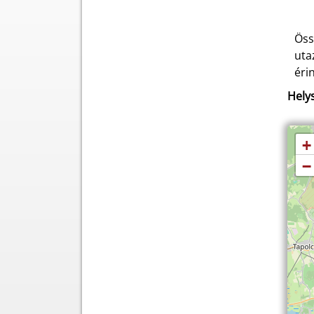
Öss
uta
éri
Helys
+
−