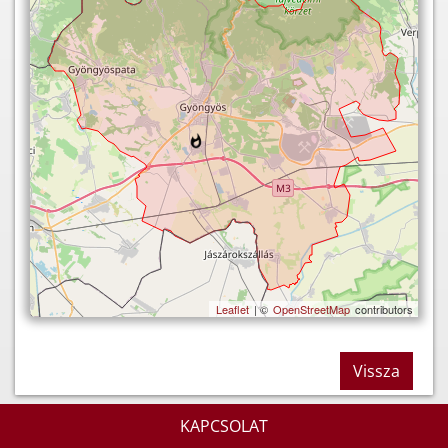
Leaflet
| ©
OpenStreetMap
contributors
Vissza
KAPCSOLAT