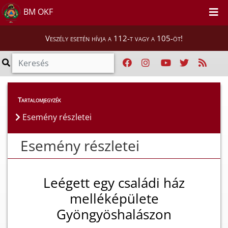
BM OKF
Veszély esetén hívja a 112-t vagy a 105-öt!
Esemény részletei
Tartalomjegyzék
Esemény részletei
Esemény részletei
Leégett egy családi ház
melléképülete
Gyöngyöshalászon