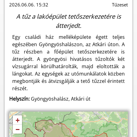
2026.06.06. 15:32
Tűzeset
A tűz a lakóépület tetőszerkezetére is
átterjedt.
Egy családi ház melléképülete égett teljes
egészében Gyöngyöshalászon, az Atkári úton. A
tűz részben a főépület tetőszerkezetére is
átterjedt. A gyöngyösi hivatásos tűzoltók két
vízsugárral körülhatárolták, majd eloltották a
lángokat. Az egységek az utómunkálatok közben
megbontják és átvizsgálják a tető tűzzel érintett
részét.
Helyszín:
Gyöngyöshalász, Atkári út
+
−