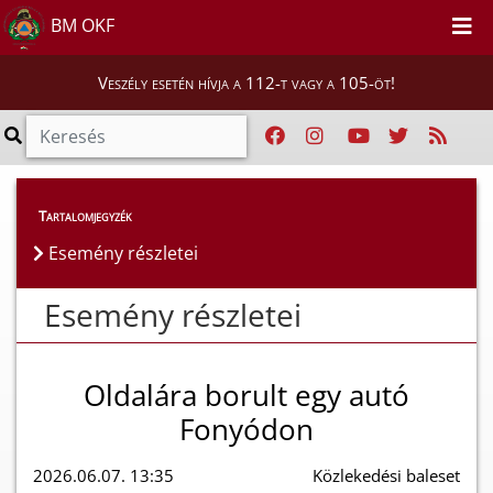
BM OKF
Veszély esetén hívja a 112-t vagy a 105-öt!
Esemény részletei
Tartalomjegyzék
Esemény részletei
Esemény részletei
Oldalára borult egy autó
Fonyódon
2026.06.07. 13:35
Közlekedési baleset