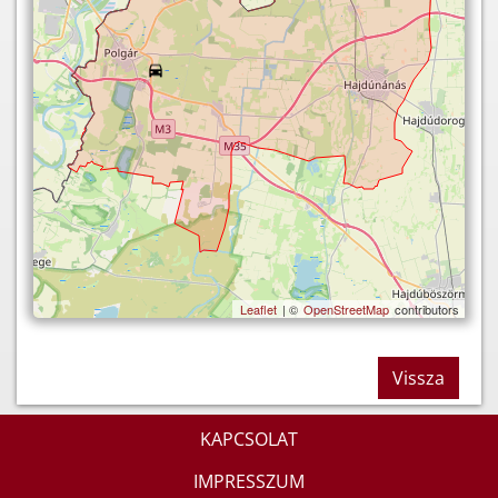
Leaflet
| ©
OpenStreetMap
contributors
Vissza
KAPCSOLAT
IMPRESSZUM