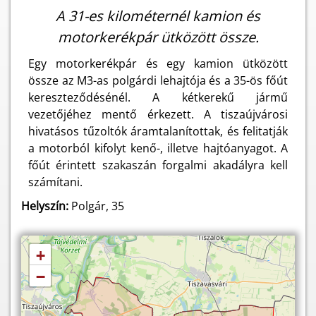
A 31-es kilométernél kamion és
motorkerékpár ütközött össze.
Egy motorkerékpár és egy kamion ütközött
össze az M3-as polgárdi lehajtója és a 35-ös főút
kereszteződésénél. A kétkerekű jármű
vezetőjéhez mentő érkezett. A tiszaújvárosi
hivatásos tűzoltók áramtalanítottak, és felitatják
a motorból kifolyt kenő-, illetve hajtóanyagot. A
főút érintett szakaszán forgalmi akadályra kell
számítani.
Helyszín:
Polgár, 35
+
−