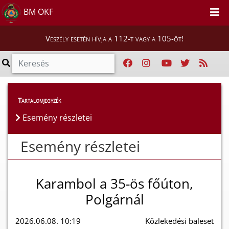
BM OKF
Veszély esetén hívja a 112-t vagy a 105-öt!
Esemény részletei
Tartalomjegyzék
Esemény részletei
Esemény részletei
Karambol a 35-ös főúton,
Polgárnál
2026.06.08. 10:19
Közlekedési baleset