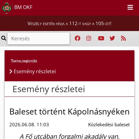
BM OKF
Veszély esetén hívja a 112-t vagy a 105-öt!
Esemény részletei
Tartalomjegyzék
Esemény részletei
Esemény részletei
Baleset történt Kápolnásnyéken
2026.06.08. 11:03
Közlekedési baleset
A Fő utcában forgalmi akadály van.