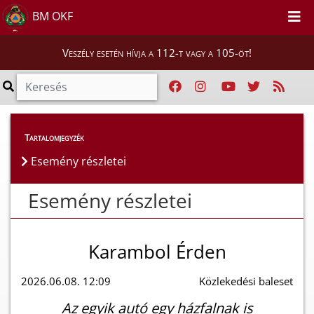
BM OKF
Veszély esetén hívja a 112-t vagy a 105-öt!
Esemény részletei
Tartalomjegyzék
Esemény részletei
Esemény részletei
Karambol Érden
2026.06.08. 12:09
Közlekedési baleset
Az egyik autó egy házfalnak is