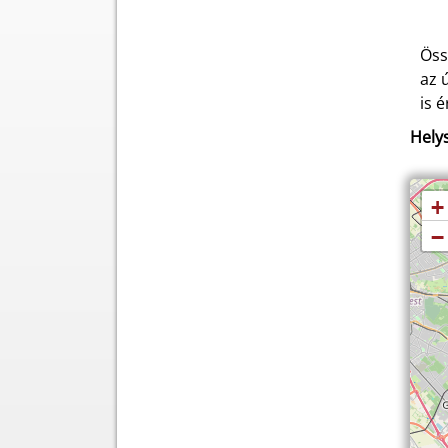
Öss
az 
is é
Helys
+
−