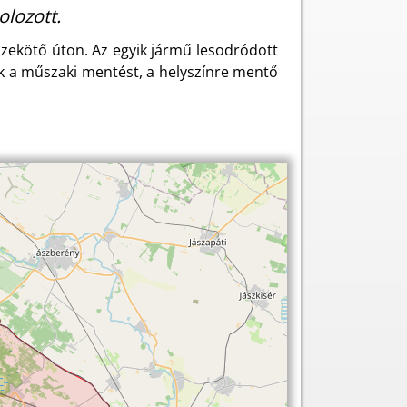
lozott.
szekötő úton. Az egyik jármű lesodródott
zik a műszaki mentést, a helyszínre mentő