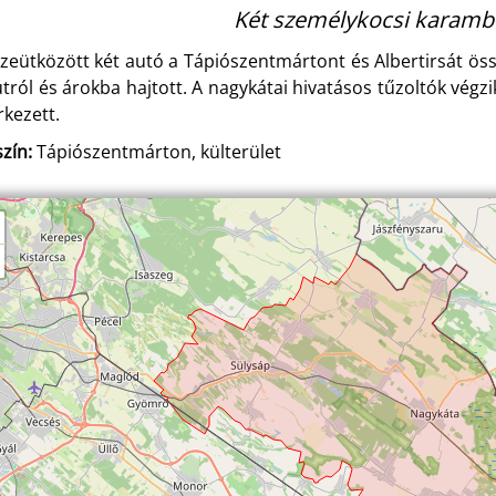
Két személykocsi karambo
zeütközött két autó a Tápiószentmártont és Albertirsát ös
útról és árokba hajtott. A nagykátai hivatásos tűzoltók vég
rkezett.
zín:
Tápiószentmárton, külterület