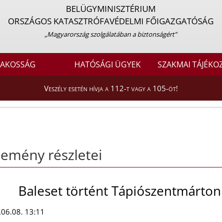
BELÜGYMINISZTÉRIUM
ORSZÁGOS KATASZTRÓFAVÉDELMI FŐIGAZGATÓSÁG
„Magyarország szolgálatában a biztonságért”
LAKOSSÁG
HATÓSÁGI ÜGYEK
SZAKMAI TÁJÉKO
Veszély esetén hívja a 112-t vagy a 105-öt!
emény részletei
Baleset történt Tápiószentmárton 
06.08. 13:11