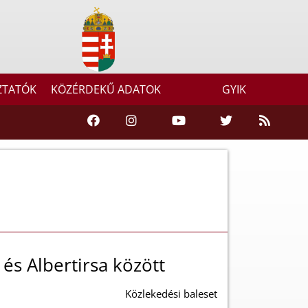
ZTATÓK
KÖZÉRDEKŰ ADATOK
GYIK
és Albertirsa között
Közlekedési baleset