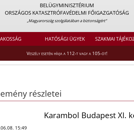
BELÜGYMINISZTÉRIUM
ORSZÁGOS KATASZTRÓFAVÉDELMI FŐIGAZGATÓSÁG
„Magyarország szolgálatában a biztonságért”
LAKOSSÁG
HATÓSÁGI ÜGYEK
SZAKMAI TÁJÉKO
Veszély esetén hívja a 112-t vagy a 105-öt!
emény részletei
Karambol Budapest XI. k
06.08. 15:49