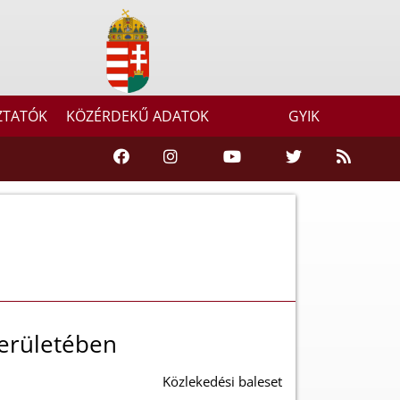
ZTATÓK
KÖZÉRDEKŰ ADATOK
GYIK
erületében
Közlekedési baleset