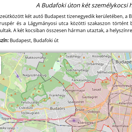
A Budafoki úton két személykocsi 
zeütközött két autó Budapest tizenegyedik kerületében, a Bud
ruspér és a Lágymányosi utca közötti szakaszon történt b
ultak. A két kocsiban összesen hárman utaztak, a helyszínre
zín:
Budapest, Budafoki út