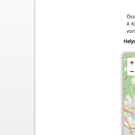
Öss
A K
von
Helys
+
−