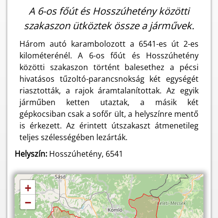
A 6-os főút és Hosszúhetény közötti
szakaszon ütköztek össze a járművek.
Három autó karambolozott a 6541-es út 2-es
kilométerénél. A 6-os főút és Hosszúhetény
közötti szakaszon történt balesethez a pécsi
hivatásos tűzoltó-parancsnokság két egységét
riasztották, a rajok áramtalanítottak. Az egyik
járműben ketten utaztak, a másik két
gépkocsiban csak a sofőr ült, a helyszínre mentő
is érkezett. Az érintett útszakaszt átmenetileg
teljes szélességében lezárták.
Helyszín:
Hosszúhetény, 6541
+
−