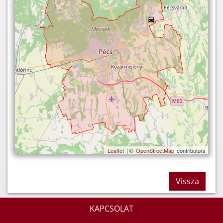
Leaflet
| ©
OpenStreetMap
contributors
Vissza
KAPCSOLAT