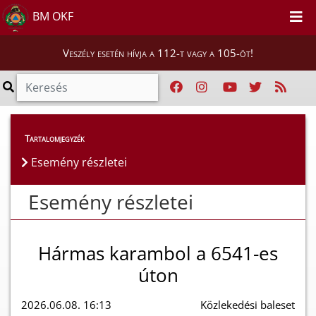
BM OKF
Veszély esetén hívja a 112-t vagy a 105-öt!
Esemény részletei
Tartalomjegyzék
Esemény részletei
Esemény részletei
Hármas karambol a 6541-es
úton
2026.06.08. 16:13
Közlekedési baleset