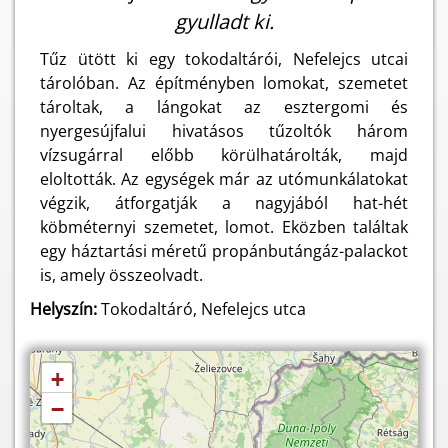
gyulladt ki.
Tűz ütött ki egy tokodaltárói, Nefelejcs utcai
tárolóban. Az építményben lomokat, szemetet
tároltak, a lángokat az esztergomi és
nyergesújfalui hivatásos tűzoltók három
vízsugárral előbb körülhatárolták, majd
eloltották. Az egységek már az utómunkálatokat
végzik, átforgatják a nagyjából hat-hét
köbméternyi szemetet, lomot. Eközben találtak
egy háztartási méretű propánbutángáz-palackot
is, amely összeolvadt.
Helyszín:
Tokodaltáró, Nefelejcs utca
+
−