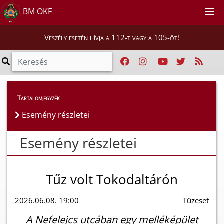
BM OKF
Veszély esetén hívja a 112-t vagy a 105-öt!
Esemény részletei
Tartalomjegyzék
Esemény részletei
Esemény részletei
Tűz volt Tokodaltárón
2026.06.08. 19:00
Tűzeset
A Nefelejcs utcában egy melléképület