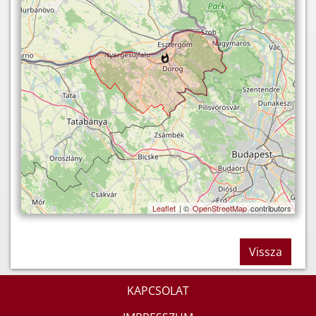
Leaflet
| ©
OpenStreetMap
contributors
Vissza
KAPCSOLAT