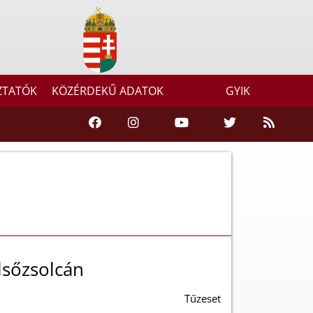
ZTATÓK
KÖZÉRDEKŰ ADATOK
GYIK
lsőzsolcán
Tűzeset