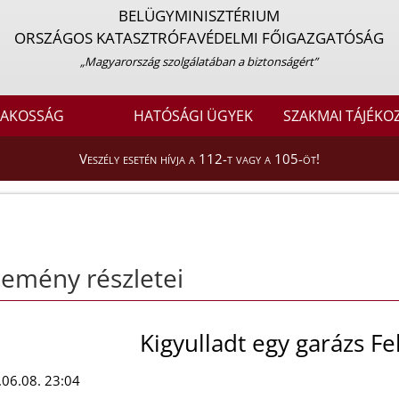
BELÜGYMINISZTÉRIUM
ORSZÁGOS KATASZTRÓFAVÉDELMI FŐIGAZGATÓSÁG
„Magyarország szolgálatában a biztonságért”
LAKOSSÁG
HATÓSÁGI ÜGYEK
SZAKMAI TÁJÉKO
Veszély esetén hívja a 112-t vagy a 105-öt!
emény részletei
Kigyulladt egy garázs Fe
06.08. 23:04