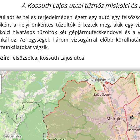
A Kossuth Lajos utcai tűzhöz miskolci és 
yulladt és teljes terjedelmében égett egy autó egy felsőz
őként a helyi önkéntes tűzoltók érkeztek meg, akik egy ví
kolci hivatásos tűzoltók két gépjárműfecskendővel és a ví
kához. Az egységek három vízsugárral előbb körülhatáro
munkálatokat végzik.
zín:
Felsőzsolca, Kossuth Lajos utca