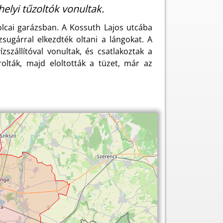
helyi tűzoltók vonultak.
solcai garázsban. A Kossuth Lajos utcába
zsugárral elkezdték oltani a lángokat. A
zszállítóval vonultak, és csatlakoztak a
lták, majd eloltották a tüzet, már az