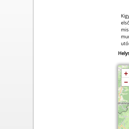
Kig
els
mis
mun
utó
Helys
+
−