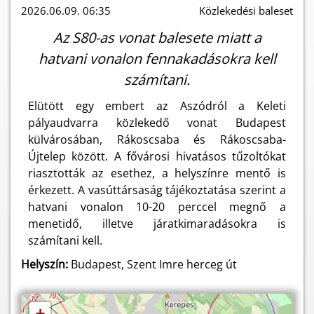
2026.06.09. 06:35
Közlekedési baleset
Az S80-as vonat balesete miatt a
hatvani vonalon fennakadásokra kell
számítani.
Elütött egy embert az Aszódról a Keleti
pályaudvarra közlekedő vonat Budapest
külvárosában, Rákoscsaba és Rákoscsaba-
Újtelep között. A fővárosi hivatásos tűzoltókat
riasztották az esethez, a helyszínre mentő is
érkezett. A vasúttársaság tájékoztatása szerint a
hatvani vonalon 10-20 perccel megnő a
menetidő, illetve járatkimaradásokra is
számítani kell.
Helyszín:
Budapest, Szent Imre herceg út
+