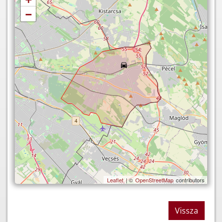
−
Leaflet
| ©
OpenStreetMap
contributors
Vissza