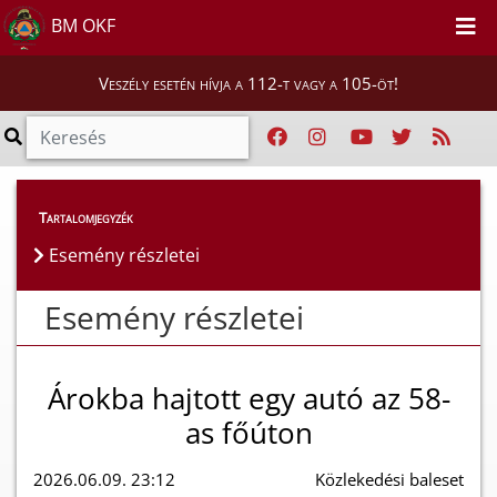
BM OKF
Veszély esetén hívja a 112-t vagy a 105-öt!
Esemény részletei
Tartalomjegyzék
Esemény részletei
Esemény részletei
Árokba hajtott egy autó az 58-
as főúton
2026.06.09. 23:12
Közlekedési baleset