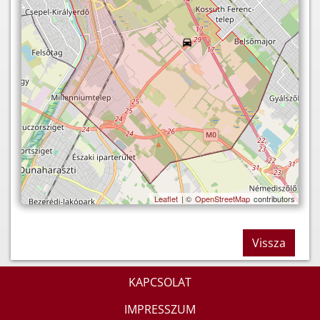
Leaflet
| ©
OpenStreetMap
contributors
Vissza
KAPCSOLAT
IMPRESSZUM