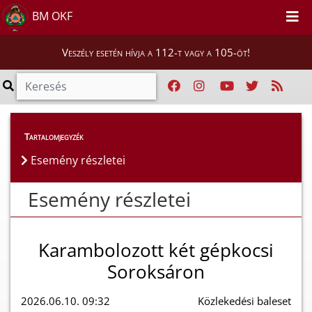
BM OKF
Veszély esetén hívja a 112-t vagy a 105-öt!
Esemény részletei
Tartalomjegyzék
Esemény részletei
Esemény részletei
Karambolozott két gépkocsi
Soroksáron
2026.06.10. 09:32
Közlekedési baleset