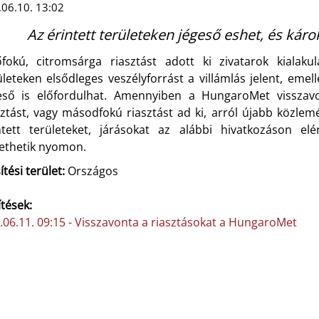
06.10. 13:02
Az érintett területeken jégeső eshet, és károk
őfokú, citromsárga riasztást adott ki zivatarok kialak
ületeken elsődleges veszélyforrást a villámlás jelent, eme
eső is előfordulhat. Amennyiben a HungaroMet visszavo
sztást, vagy másodfokú riasztást ad ki, arról újabb közle
ntett területeket, járásokat az alábbi hivatkozáson el
ethetik nyomon.
ítési terület:
Országos
ítések:
.06.11. 09:15 - Visszavonta a riasztásokat a HungaroMet