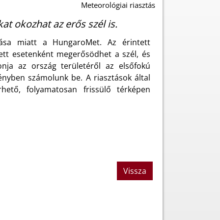
Meteorológiai riasztás
at okozhat az erős szél is.
ulása miatt a HungaroMet. Az érintett
llett esetenként megerősödhet a szél, és
nja az ország területéről az elsőfokú
ményben számolunk be. A riasztások által
érhető, folyamatosan frissülő térképen
Vissza