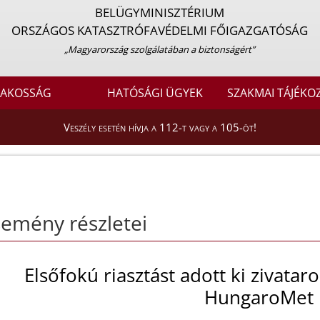
BELÜGYMINISZTÉRIUM
ORSZÁGOS KATASZTRÓFAVÉDELMI FŐIGAZGATÓSÁG
„Magyarország szolgálatában a biztonságért”
LAKOSSÁG
HATÓSÁGI ÜGYEK
SZAKMAI TÁJÉKO
Veszély esetén hívja a 112-t vagy a 105-öt!
emény részletei
Elsőfokú riasztást adott ki zivatar
HungaroMet