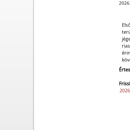
2026.
Els
ter
jég
ria
éri
köv
Értes
Friss
2026