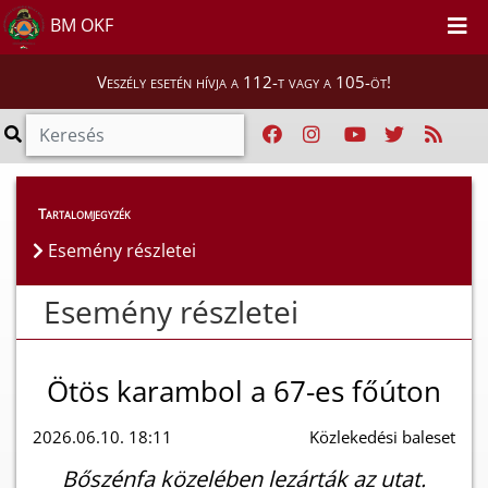
BM OKF
Veszély esetén hívja a 112-t vagy a 105-öt!
Esemény részletei
Tartalomjegyzék
Esemény részletei
Esemény részletei
Ötös karambol a 67-es főúton
2026.06.10. 18:11
Közlekedési baleset
Bőszénfa közelében lezárták az utat.